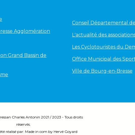
e
Conseil Départemental de 
Bresse Agglomération
L'actualité des associations
Les Cyclotouristes du Dem
on Grand Bassin de
Office Municipal des Spor
Ville de Bourg-en-Bresse
isme
ressan Charles Antonin 2
021 / 2023 - Tous droits
réservés.
été réalisé par:
Made in com by Hervé Goyard