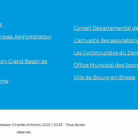
e
Conseil Départemental de 
Bresse Agglomération
L'actualité des associations
Les Cyclotouristes du Dem
on Grand Bassin de
Office Municipal des Spor
Ville de Bourg-en-Bresse
isme
ressan Charles Antonin 2
021 / 2023 - Tous droits
réservés.