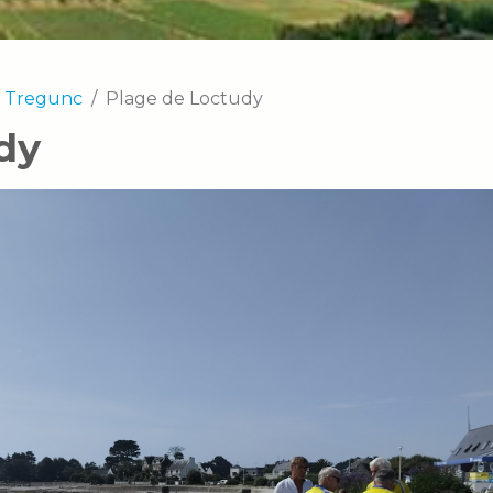
à Tregunc
Plage de Loctudy
dy