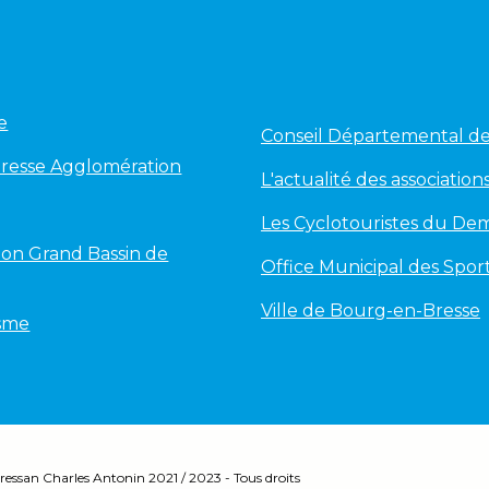
e
Conseil Départemental de 
Bresse Agglomération
L'actualité des associations
Les Cyclotouristes du Dem
on Grand Bassin de
Office Municipal des Spor
Ville de Bourg-en-Bresse
isme
ressan Charles Antonin 2
021 / 2023 - Tous droits